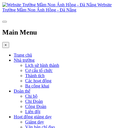
Website
Trường Mầm Non Ánh Hồng - Đà Nẵng
Main Menu
×
Trang chủ
Nhà trường
Lịch sử hình thành
Cơ cấu tổ chức
Thành tích
Các hoạt động
Ba công khai
Đoàn thể
Chi bộ
Chi Đoàn
Công Đoàn
Liên đội
Hoạt động giảng dạy
Giảng dạy
Văn bản chỉ đạo