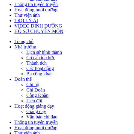
Thông tin tuyên truyền
Hoạt động nuôi dưỡng
Thư viện ảnh
TRỢ LÝ AI
VIDEO DINH DƯỠNG
HỒ SƠ CHUYÊN MÔN
Trang chủ
Nhà trường
Lịch sử hình thành
Cơ cấu tổ chức
Thành tích
Các hoạt động
Ba công khai
Đoàn thể
Chi bộ
Chi Đoàn
Công Đoàn
Liên đội
Hoạt động giảng dạy
Giảng dạy
Văn bản chỉ đạo
Thông tin tuyên truyền
Hoạt động nuôi dưỡng
Thư viện ảnh