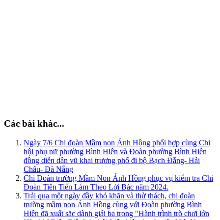
Các bài khác...
Ngày 7/6 Chi đoàn Mầm non Ánh Hồng phối hợp cùng Chi
hội phụ nữ phường Bình Hiên và Đoàn phường Bình Hiên
đồng diễn dân vũ khai trương phố đi bộ Bạch Đằng- Hải
Châu- Đà Nẵng
Chi Đoàn trường Mầm Non Ánh Hồng phục vụ kiểm tra Chi
Đoàn Tiên Tiến Làm Theo Lời Bác năm 2024.
Trải qua một ngày đầy khó khăn và thử thách, chi đoàn
trường mầm non Ánh Hồng cùng với Đoàn phường Bình
Hiên đã xuất sắc dành giải ba trong "Hành trình trò chơi lớn