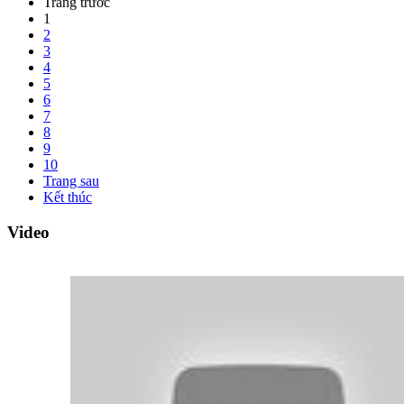
Trang trước
1
2
3
4
5
6
7
8
9
10
Trang sau
Kết thúc
Video