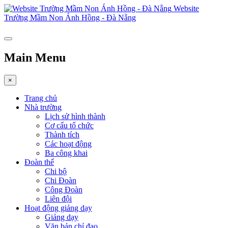
Website
Trường Mầm Non Ánh Hồng - Đà Nẵng
Main Menu
×
Trang chủ
Nhà trường
Lịch sử hình thành
Cơ cấu tổ chức
Thành tích
Các hoạt động
Ba công khai
Đoàn thể
Chi bộ
Chi Đoàn
Công Đoàn
Liên đội
Hoạt động giảng dạy
Giảng dạy
Văn bản chỉ đạo