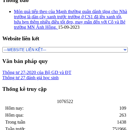
Thông báo
Món quà tiếp theo của Mạnh thường quân dành tặng cho Nhà
trường là dàn cây xanh trước trường ở CS1 đã lên xanh tốt,
hứa hẹn thêm nhiều điều tốt đẹp, may mắn đến với Cô và Bé
trường MN Ánh Hồng.
15-09-2023
Website liên kết
Văn bản pháp quy
Thông tư 27-2020 của Bộ GD và ĐT
Thông tư 27 đánh giá học sinh
Thống kê truy cập
1
0
7
6
5
2
2
Hôm nay:
109
Hôm qua:
263
Trong tuần
1438
Tuần trước
751966