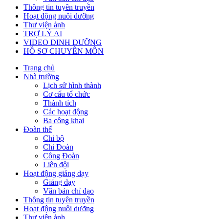
Thông tin tuyên truyền
Hoạt động nuôi dưỡng
Thư viện ảnh
TRỢ LÝ AI
VIDEO DINH DƯỠNG
HỒ SƠ CHUYÊN MÔN
Trang chủ
Nhà trường
Lịch sử hình thành
Cơ cấu tổ chức
Thành tích
Các hoạt động
Ba công khai
Đoàn thể
Chi bộ
Chi Đoàn
Công Đoàn
Liên đội
Hoạt động giảng dạy
Giảng dạy
Văn bản chỉ đạo
Thông tin tuyên truyền
Hoạt động nuôi dưỡng
Thư viện ảnh