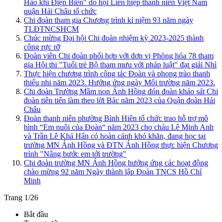
Hào khí Điện Biên" do hội Liên hiệp thanh niên Việt Nam
quận Hải Châu tổ chức
Chi đoàn tham gia Chương trình kỉ niệm 93 năm ngày
TLĐTNCSHCM
Chúc mừng Đại hội Chi đoàn nhiệm kỳ 2023-2025 thành
công rực rỡ
Đoàn viên Chi đoàn phối hợp với đơn vị Phòng hóa 78 tham
gia Hội thi "Tuổi trẻ Bộ tham mưu với pháp luật" đạt giải Nhì
Thực hiện chương trình công tác Đoàn và phong trào thanh
thiếu nhi năm 2023. Hưởng ứng ngày Môi trường năm 2023.
Chi đoàn Trường Mầm non Ánh Hồng đón đoàn khảo sát Chi
đoàn tiên tiến làm theo lời Bác năm 2023 của Quận đoàn Hải
Châu
Đoàn thanh niên phường Bình Hiên tổ chức trao hỗ trợ mô
hình “Em nuôi của Đoàn“ năm 2023 cho cháu Lê Minh Anh
và Trần Lê Khả Hân có hoàn cảnh khó khăn, đang học tại
trường MN Ánh Hồng và ĐTN Ánh Hồng thực hiện Chương
trình "Nâng bước em tới trường"
Chi đoàn trường MN Ánh Hồng hưởng ứng các hoạt động
chào mừng 92 năm Ngày thành lập Đoàn TNCS Hồ Chí
Minh
Trang 1/26
Bắt đầu