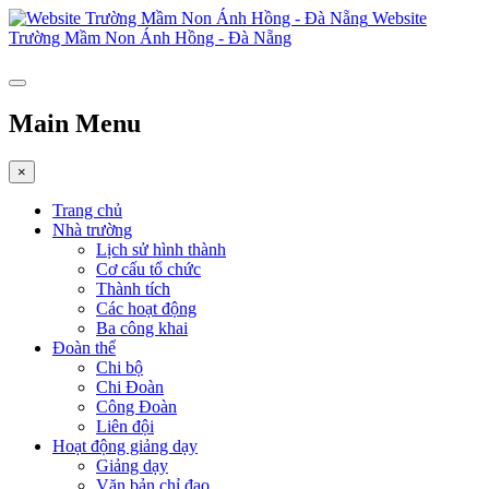
Website
Trường Mầm Non Ánh Hồng - Đà Nẵng
Main Menu
×
Trang chủ
Nhà trường
Lịch sử hình thành
Cơ cấu tổ chức
Thành tích
Các hoạt động
Ba công khai
Đoàn thể
Chi bộ
Chi Đoàn
Công Đoàn
Liên đội
Hoạt động giảng dạy
Giảng dạy
Văn bản chỉ đạo