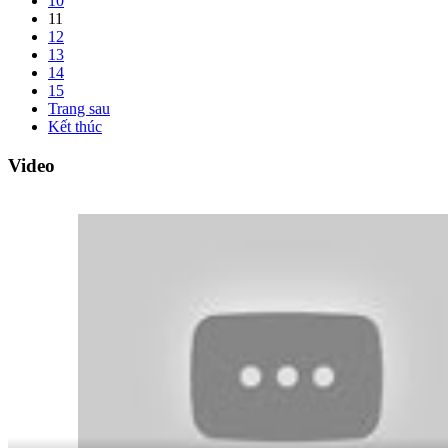
10
11
12
13
14
15
Trang sau
Kết thúc
Video