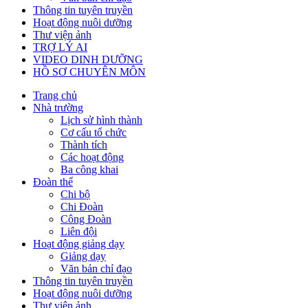
Thông tin tuyên truyền
Hoạt động nuôi dưỡng
Thư viện ảnh
TRỢ LÝ AI
VIDEO DINH DƯỠNG
HỒ SƠ CHUYÊN MÔN
Trang chủ
Nhà trường
Lịch sử hình thành
Cơ cấu tổ chức
Thành tích
Các hoạt động
Ba công khai
Đoàn thể
Chi bộ
Chi Đoàn
Công Đoàn
Liên đội
Hoạt động giảng dạy
Giảng dạy
Văn bản chỉ đạo
Thông tin tuyên truyền
Hoạt động nuôi dưỡng
Thư viện ảnh