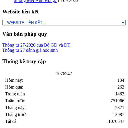
trường MN Ánh Hồng.
15-09-2023
Website liên kết
Văn bản pháp quy
Thông tư 27-2020 của Bộ GD và ĐT
Thông tư 27 đánh giá học sinh
Thống kê truy cập
1
0
7
6
5
4
7
Hôm nay:
134
Hôm qua:
263
Trong tuần
1463
Tuần trước
751966
Tháng này:
2371
Tháng trước
13987
Tất cả
1076547