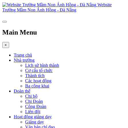
Website
Trường Mầm Non Ánh Hồng - Đà Nẵng
Main Menu
×
Trang chủ
Nhà trường
Lịch sử hình thành
Cơ cấu tổ chức
Thành tích
Các hoạt động
Ba công khai
Đoàn thể
Chi bộ
Chi Đoàn
Công Đoàn
Liên đội
Hoạt động giảng dạy
Giảng dạy
Văn bản chỉ đạo