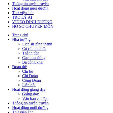
Thông tin tuyên truyền
Hoạt động nuôi dưỡng
Thư viện ảnh
TRỢ LÝ AI
VIDEO DINH DƯỠNG
HỒ SƠ CHUYÊN MÔN
Trang chủ
Nhà trường
Lịch sử hình thành
Cơ cấu tổ chức
Thành tích
Các hoạt động
Ba công khai
Đoàn thể
Chi bộ
Chi Đoàn
Công Đoàn
Liên đội
Hoạt động giảng dạy
Giảng dạy
Văn bản chỉ đạo
Thông tin tuyên truyền
Hoạt động nuôi dưỡng
Thư viện ảnh