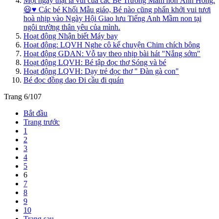
Một ngày thật là vui của các Bé Trường Mầm non Ánh Hồng.
😃♥️ Các bé Khối Mẫu giáo, Bé nào cũng phấn khởi vui tươi
hoà nhịp vào Ngày Hội Giao lưu Tiếng Anh Mầm non tại
ngôi trường thân yêu của mình.
Hoạt động Nhận biết Máy bay
Hoạt động: LQVH Nghe cô kể chuyện Chim chích bông
Hoạt động GDAN: Vỗ tay theo nhịp bài hát "Nắng sớm"
Hoạt động LQVH: Bé tập đọc thơ Sóng và bé
Hoạt động LQVH: Dạy trẻ đọc thơ " Đàn gà con"
Bé đọc đồng dao Đi cầu đi quán
Trang 6/107
Bắt đầu
Trang trước
1
2
3
4
5
6
7
8
9
10
Trang sau