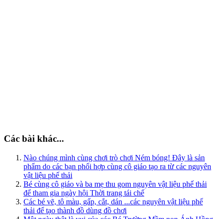
Các bài khác...
Nào chúng mình cùng chơi trò chơi Ném bóng! Đây là sản
phẩm do các bạn phối hợp cùng cô giáo tạo ra từ các nguyên
vật liệu phế thải
Bé cùng cô giáo và ba mẹ thu gom nguyên vật liệu phế thải
để tham gia ngày hội Thời trang tái chế
Các bé vẽ, tô màu, gấp, cắt, dán ...các nguyên vật liệu phế
thải để tạo thành đồ dùng đồ chơi