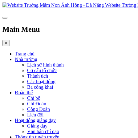
Website Trường
Main Menu
×
Trang chủ
Nhà trường
Lịch sử hình thành
Cơ cấu tổ chức
Thành tích
Các hoạt động
Ba công khai
Đoàn thể
Chi bộ
Chi Đoàn
Công Đoàn
Liên đội
Hoạt động giảng dạy
Giảng dạy
Văn bản chỉ đạo
Thông tin tuyên truyền