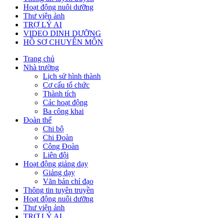
Hoạt động nuôi dưỡng
Thư viện ảnh
TRỢ LÝ AI
VIDEO DINH DƯỠNG
HỒ SƠ CHUYÊN MÔN
Trang chủ
Nhà trường
Lịch sử hình thành
Cơ cấu tổ chức
Thành tích
Các hoạt động
Ba công khai
Đoàn thể
Chi bộ
Chi Đoàn
Công Đoàn
Liên đội
Hoạt động giảng dạy
Giảng dạy
Văn bản chỉ đạo
Thông tin tuyên truyền
Hoạt động nuôi dưỡng
Thư viện ảnh
TRỢ LÝ AI