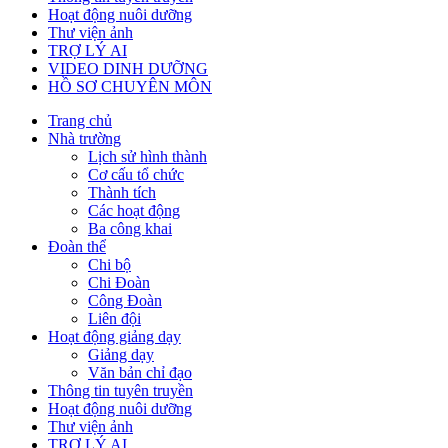
Hoạt động nuôi dưỡng
Thư viện ảnh
TRỢ LÝ AI
VIDEO DINH DƯỠNG
HỒ SƠ CHUYÊN MÔN
Trang chủ
Nhà trường
Lịch sử hình thành
Cơ cấu tổ chức
Thành tích
Các hoạt động
Ba công khai
Đoàn thể
Chi bộ
Chi Đoàn
Công Đoàn
Liên đội
Hoạt động giảng dạy
Giảng dạy
Văn bản chỉ đạo
Thông tin tuyên truyền
Hoạt động nuôi dưỡng
Thư viện ảnh
TRỢ LÝ AI