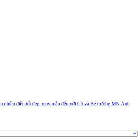
hêm nhiều điều tốt đẹp, may mắn đến với Cô và Bé trường MN Ánh