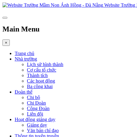
Website Trường
Main Menu
×
Trang chủ
Nhà trường
Lịch sử hình thành
Cơ cấu tổ chức
Thành tích
Các hoạt động
Ba công khai
Đoàn thể
Chi bộ
Chi Đoàn
Công Đoàn
Liên đội
Hoạt động giảng dạy
Giảng dạy
Văn bản chỉ đạo
Thông tin tuyên truyền